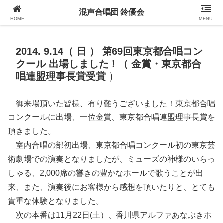
混声合唱団 鈴優会 公式ウェブサイト
混声合唱団 鈴優会
HOME
MENU
2014. 9.14（ 日 ） 第69回東京都合唱コン
クール 出場しました！（ 金賞・東京都合
唱連盟理事長賞受賞 ）
御来場頂いた皆様、有り難うございました！東京都合唱
コンクールに出場、一位金賞、東京都合唱連盟理事長賞を
頂きました。
室内合唱の部初出場、東京都合唱コンクール初の東京芸
術劇場での演奏となりましたが、ミューズの神様のいらっ
しゃる、2,000席の響きの豊かなホールで歌うことが出
来、また、演奏後にお客様から感想を頂いたりと、とても
貴重な体験となりました。
次の本番は11月22日(土）、香川県アルファあなぶきホ