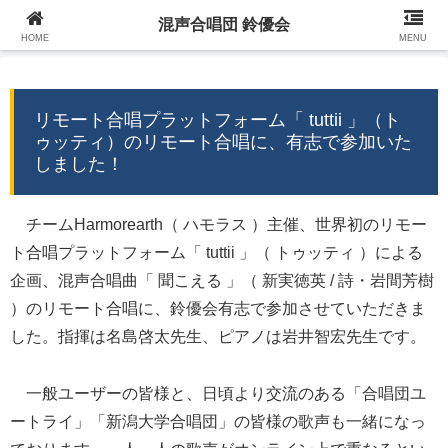
混声合唱団 鈴優会
混声合唱団 鈴優会 公式ウェブサイト
HOME
MENU
リモート合唱プラットフォーム「 tuttii 」（ト
ゥッティ）のリモート合唱に、有志で参加いた
しました！
チームHarmorearth（ ハモラス ）主催、世界初のリモー
ト合唱プラットフォーム「 tuttii 」（ トゥッティ ）による
企画、混声合唱曲「 聞こえる 」（ 新実徳英 / 詩・岩間芳樹
）のリモート合唱に、鈴優会有志で参加させていただきま
した。指揮は名島啓太先生、ピアノは岩井智宏先生です。
一般ユーザーの皆様と、日頃より交流のある「合唱団ユ
ートライ」「新潟大学合唱団」の皆様の歌声も一緒になっ