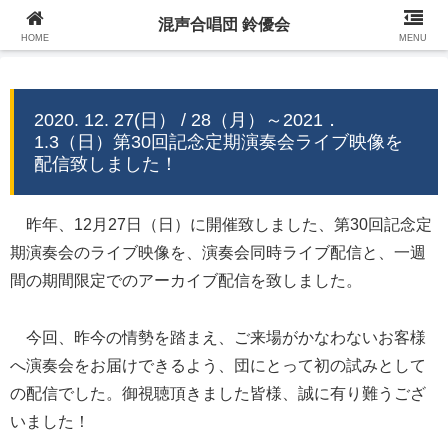
混声合唱団 鈴優会
混声合唱団 鈴優会 公式ウェブサイト
HOME
MENU
2020. 12. 27(日） / 28（月）～2021．
1.3（日）第30回記念定期演奏会ライブ映像を
配信致しました！
昨年、12月27日（日）に開催致しました、第30回記念定
期演奏会のライブ映像を、演奏会同時ライブ配信と、一週
間の期間限定でのアーカイブ配信を致しました。
今回、昨今の情勢を踏まえ、ご来場がかなわないお客様
へ演奏会をお届けできるよう、団にとって初の試みとして
の配信でした。御視聴頂きました皆様、誠に有り難うござ
いました！