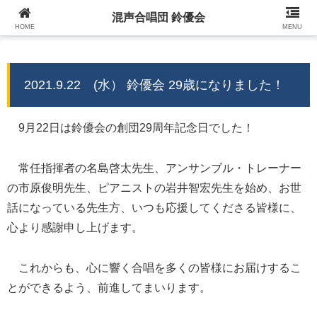
混声合唱団 鈴優会
混声合唱団 鈴優会 公式ウェブサイト
HOME
MENU
2021.9.22 (水） 鈴優会 29歳になりました！
9月22日は鈴優会の創団29周年記念日でした！
常任指揮者の名島啓太先生、アンサンブル・トレーナー
の市原俊明先生、ピアニストの岩井智宏先生を始め、お世
話になっている先生方、いつも応援してくださる皆様に、
心より感謝申し上げます。
これからも、心に響く合唱を多くの皆様にお届けするこ
とができるよう、前進してまいります。