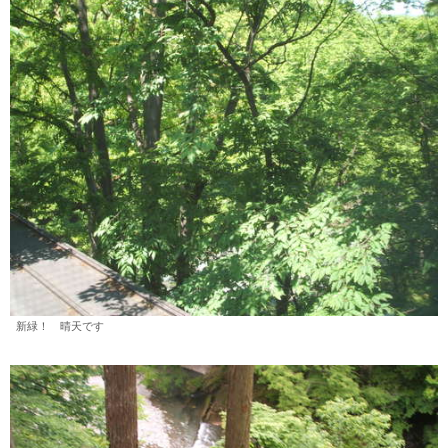
新緑！ 晴天です