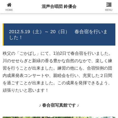
混声合唱団 鈴優会
混声合唱団 鈴優会 公式ウェブサイト
HOME
MENU
2012.5.19（土）～ 20（日） 春合宿を行いま
した！
秩父の「ごかばし」にて、1泊2日で春合宿を行いました。
川のせせらぎと新緑の香る豊かな自然のなかで、楽しく練
習を行うことが出来ました。練習の他にも、合宿恒例の団
内成果発表コンサートや、親睦会を行い、充実した２日間
を過ごすことが出来ました。この成果を発揮できるよう、
頑張りたいと思います！
♪ 春合宿写真館です ♪