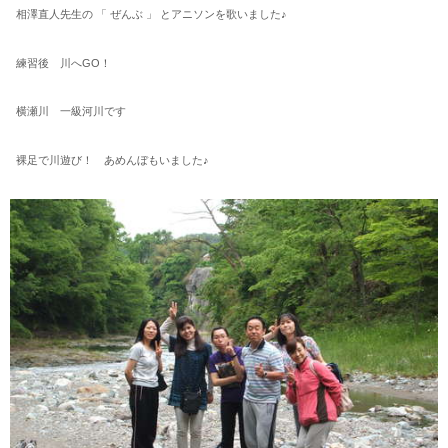
相澤直人先生の 「 ぜんぶ 」 とアニソンを歌いました♪
練習後 川へGO！
横瀬川 一級河川です
裸足で川遊び！ あめんぼもいました♪