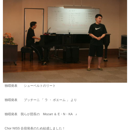
独唱発表 シューベルトのリート
独唱発表 プッチーニ 「 ラ ・ ボエーム 」 より
独唱発表 我らが団長の Mozart ＆ E・N・KA ♪
Chor NISS 合宿発表のため結成しました！