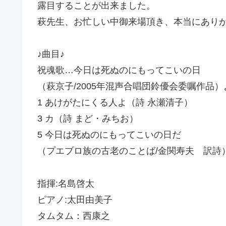
露目することが出来ました。
萩先生、お忙しい中御来場頂き、本当にあり
♪曲目♪
祝魂歌…今日は死ぬのにもってこいの日
（萩京子/2005年混声合唱団鈴優会委嘱作品）
1 あけがたにくる人よ（詩 永瀬清子）
3 カ（詩 まど・みちお）
5 今日は死ぬのにもってこいの日だ
（プエブロ族の古老のことば/金関寿夫 訳詩
指揮:名島啓太
ピアノ:太田由美子
タムタム：西康之