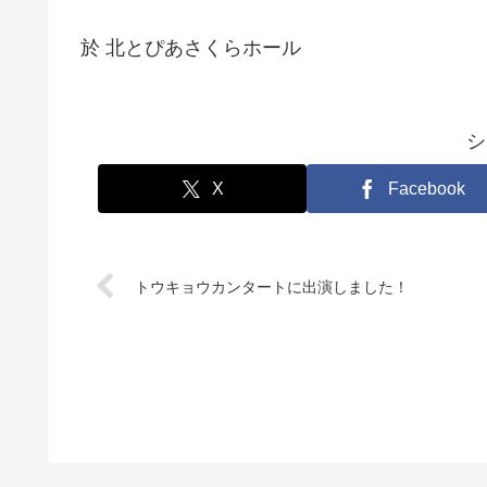
於 北とぴあさくらホール
シ
X
Facebook
トウキョウカンタートに出演しました！