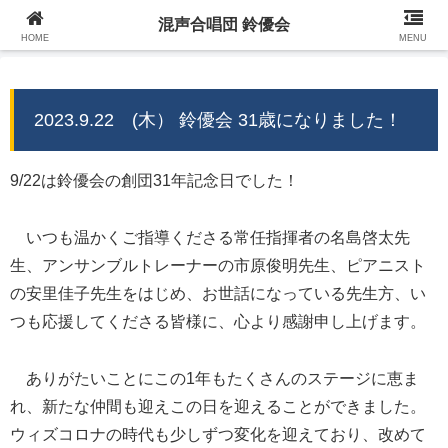
混声合唱団 鈴優会
混声合唱団 鈴優会 公式ウェブサイト
HOME
MENU
2023.9.22 (木） 鈴優会 31歳になりました！
9/22は鈴優会の創団31年記念日でした！
いつも温かくご指導くださる常任指揮者の名島啓太先
生、アンサンブルトレーナーの市原俊明先生、ピアニスト
の安里佳子先生をはじめ、お世話になっている先生方、い
つも応援してくださる皆様に、心より感謝申し上げます。
ありがたいことにこの1年もたくさんのステージに恵ま
れ、新たな仲間も迎えこの日を迎えることができました。
ウィズコロナの時代も少しずつ変化を迎えており、改めて